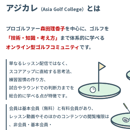
アジカレ
とは
（Asia Golf College）
プロゴルファー
森田理香子
を中心に、
ゴルフを
「技術・知識・考え方」
まで
体系的に学べる
オンライン型ゴルフコミュニティ
です。
単なるレッスン配信ではなく、
スコアアップに直結する思考法、
練習習慣の作り方、
試合やラウンドでの判断力までを
総合的に学べる点が特徴です。
会員は
基本会員（無料）
と
有料会員
があり、
レッスン動画やそのほかのコンテンツの閲覧権限は
、
非会員・基本会員・